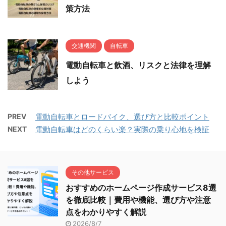
策方法
交通機関
自転車
電動自転車と飲酒、リスクと法律を理解
しよう
PREV
電動自転車とロードバイク、選び方と比較ポイント
NEXT
電動自転車はどのくらい楽？実際の乗り心地を検証
その他サービス
おすすめのホームページ作成サービス8選
を徹底比較｜費用や機能、選び方や注意
点をわかりやすく解説
2026/8/7