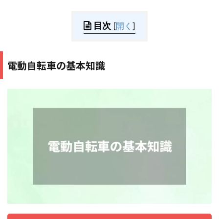
目次
[
開く
]
電動自転車の基本知識